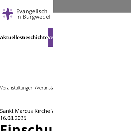
Navigation
Suchen
Aktuelles
Geschichte
Veranstaltungen
Gemeindeleben
Le
überspringen
Veranstaltungen
Veranstaltung
Sankt Marcus Kirche Wettmar | 15.08.2025–
16.08.2025
Einschulungsgotte