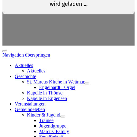
Navigation überspringen
Aktuelles
Aktuelles
Geschichte
St. Marcus Kirche in Wettmar
Engelhardt - Orgel
Kapelle in Thönse
Kapelle in Engensen
Veranstaltungen
Gemeindeleben
Kinder & Jugend
Trainee
Jugendgruppe
Marcus' Family
Segelfreizeit