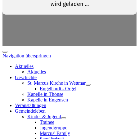
Navigation überspringen
Aktuelles
Aktuelles
Geschichte
St. Marcus Kirche in Wettmar
Engelhardt - Orgel
Kapelle in Thönse
Kapelle in Engensen
Veranstaltungen
Gemeindeleben
Kinder & Jugend
Trainee
Jugendgruppe
Marcus' Family
Segelfreizeit