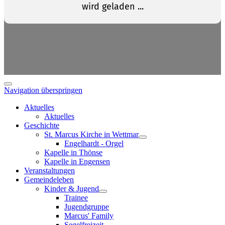
Navigation überspringen
Aktuelles
Aktuelles
Geschichte
St. Marcus Kirche in Wettmar
Engelhardt - Orgel
Kapelle in Thönse
Kapelle in Engensen
Veranstaltungen
Gemeindeleben
Kinder & Jugend
Trainee
Jugendgruppe
Marcus' Family
Segelfreizeit