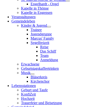
Engelhardt - Orgel
Kapelle in Thönse
Kapelle in Engensen
Veranstaltungen
Gemeindeleben
Kinder & Jugend
Trainee
Jugendgruppe
Marcus' Family
Segelfreizeit
Reise
Das Schiff
Team
Anmeldung
Erwachsene
Geburtstagskaffeetrinken
Musik
Bläserkreis
Kirchenchor
Lebensstationen
Geburt und Taufe
KonfiZeit
Hochzeit
Trauerfeier und Beisetzung