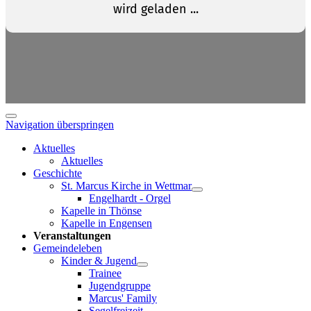
Navigation überspringen
Aktuelles
Aktuelles
Geschichte
St. Marcus Kirche in Wettmar
Engelhardt - Orgel
Kapelle in Thönse
Kapelle in Engensen
Veranstaltungen
Gemeindeleben
Kinder & Jugend
Trainee
Jugendgruppe
Marcus' Family
Segelfreizeit