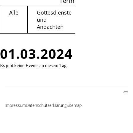
Termine filtern
Alle
Gottesdienste
Kinder /
und
Jugendliche
Andachten
01.03.2024
Es gibt keine Events an diesem Tag.
Impressum
Datenschutzerklärung
Sitemap
Navigation
überspringen