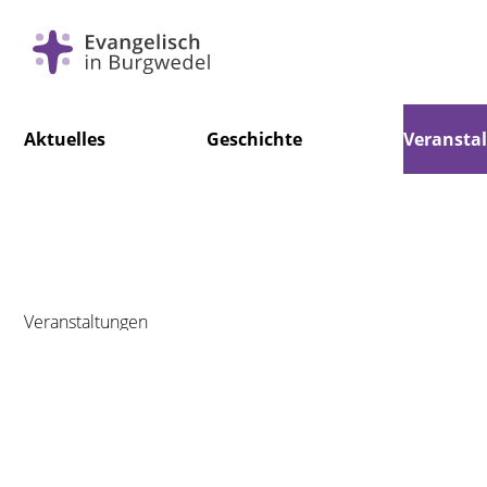
Navigation
Aktuelles
Geschichte
Veransta
überspringen
Veranstaltungen