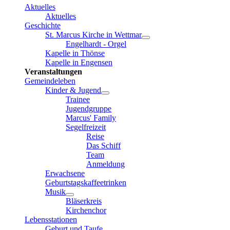
Aktuelles
Aktuelles
Geschichte
St. Marcus Kirche in Wettmar
Engelhardt - Orgel
Kapelle in Thönse
Kapelle in Engensen
Veranstaltungen
Gemeindeleben
Kinder & Jugend
Trainee
Jugendgruppe
Marcus' Family
Segelfreizeit
Reise
Das Schiff
Team
Anmeldung
Erwachsene
Geburtstagskaffeetrinken
Musik
Bläserkreis
Kirchenchor
Lebensstationen
Geburt und Taufe