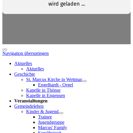
Navigation überspringen
Aktuelles
Aktuelles
Geschichte
St. Marcus Kirche in Wettmar
Engelhardt - Orgel
Kapelle in Thönse
Kapelle in Engensen
Veranstaltungen
Gemeindeleben
Kinder & Jugend
Trainee
Jugendgruppe
Marcus' Family
Segelfreizeit