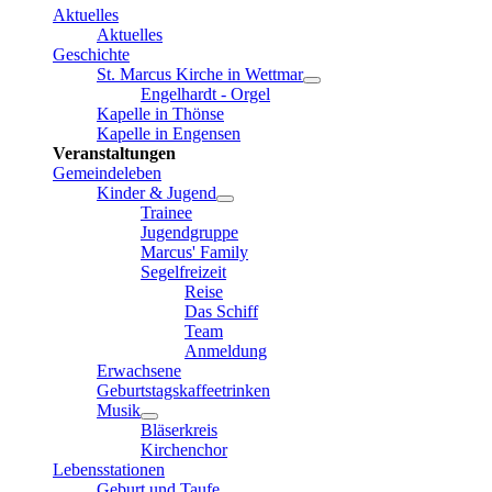
Aktuelles
Aktuelles
Geschichte
St. Marcus Kirche in Wettmar
Engelhardt - Orgel
Kapelle in Thönse
Kapelle in Engensen
Veranstaltungen
Gemeindeleben
Kinder & Jugend
Trainee
Jugendgruppe
Marcus' Family
Segelfreizeit
Reise
Das Schiff
Team
Anmeldung
Erwachsene
Geburtstagskaffeetrinken
Musik
Bläserkreis
Kirchenchor
Lebensstationen
Geburt und Taufe