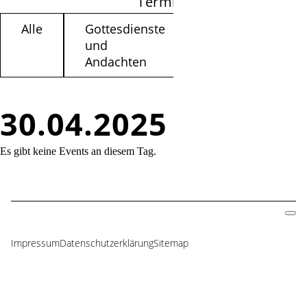
Termine filtern
Alle
Gottesdienste
Kinder /
und
Jugendliche
Andachten
30.04.2025
Es gibt keine Events an diesem Tag.
Impressum
Datenschutzerklärung
Sitemap
Navigation
überspringen