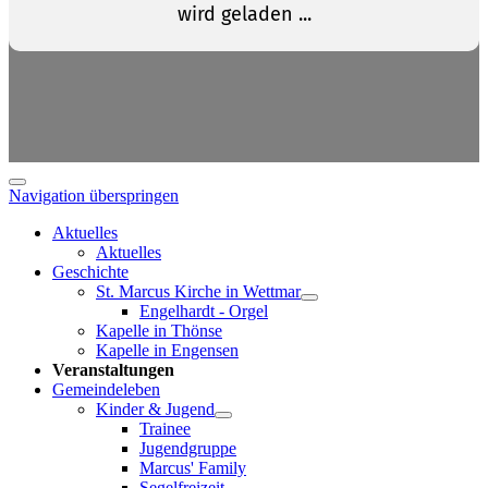
Navigation überspringen
Aktuelles
Aktuelles
Geschichte
St. Marcus Kirche in Wettmar
Engelhardt - Orgel
Kapelle in Thönse
Kapelle in Engensen
Veranstaltungen
Gemeindeleben
Kinder & Jugend
Trainee
Jugendgruppe
Marcus' Family
Segelfreizeit