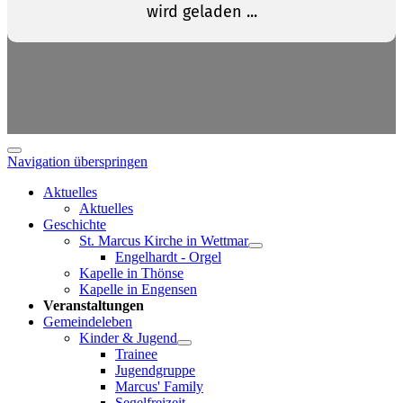
Navigation überspringen
Aktuelles
Aktuelles
Geschichte
St. Marcus Kirche in Wettmar
Engelhardt - Orgel
Kapelle in Thönse
Kapelle in Engensen
Veranstaltungen
Gemeindeleben
Kinder & Jugend
Trainee
Jugendgruppe
Marcus' Family
Segelfreizeit