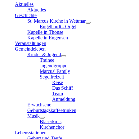
Aktuelles
Aktuelles
Geschichte
St. Marcus Kirche in Wettmar
Engelhardt - Orgel
Kapelle in Thönse
Kapelle in Engensen
Veranstaltungen
Gemeindeleben
Kinder & Jugend
Trainee
Jugendgruppe
Marcus' Family
Segelfreizeit
Reise
Das Schiff
Team
Anmeldung
Erwachsene
Geburtstagskaffeetrinken
Musik
Bläserkreis
Kirchenchor
Lebensstationen
Geburt und Taufe