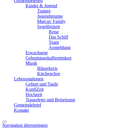
Gemeindeleben
Kinder & Jugend
Trainee
Jugendgruppe
Marcus' Family
Segelfreizeit
Reise
Das Schiff
Team
Anmeldung
Erwachsene
Geburtstagskaffeetrinken
Musik
Bläserkreis
Kirchenchor
Lebensstationen
Geburt und Taufe
KonfiZeit
Hochzeit
Trauerfeier und Beisetzung
Gemeindebrief
Kontakt
Navigation überspringen