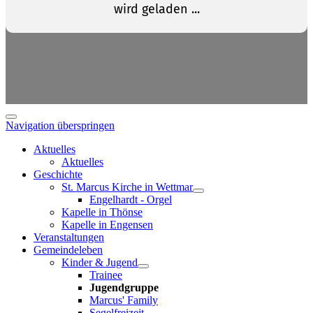
Navigation überspringen
Aktuelles
Aktuelles
Geschichte
St. Marcus Kirche in Wettmar
Engelhardt - Orgel
Kapelle in Thönse
Kapelle in Engensen
Veranstaltungen
Gemeindeleben
Kinder & Jugend
Trainee
Jugendgruppe
Marcus' Family
Segelfreizeit