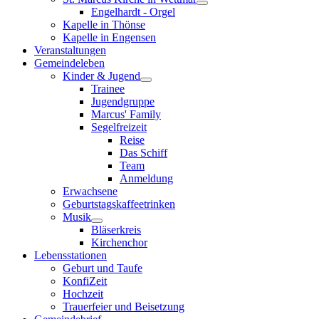
Engelhardt - Orgel
Kapelle in Thönse
Kapelle in Engensen
Veranstaltungen
Gemeindeleben
Kinder & Jugend
Trainee
Jugendgruppe
Marcus' Family
Segelfreizeit
Reise
Das Schiff
Team
Anmeldung
Erwachsene
Geburtstagskaffeetrinken
Musik
Bläserkreis
Kirchenchor
Lebensstationen
Geburt und Taufe
KonfiZeit
Hochzeit
Trauerfeier und Beisetzung