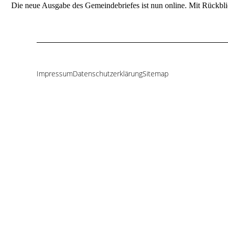
Die neue Ausgabe des Gemeindebriefes ist nun online. Mit Rückbl
Impressum
Datenschutzerklärung
Sitemap
Navigation
überspringen