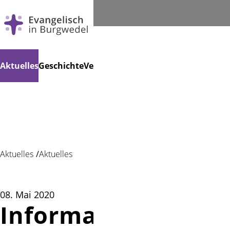
Navigation
Suchen
Aktuelles
Geschichte
Veranstaltungen
Gemeindeleben
Le
überspringen
Aktuelles
Aktuelles
08. Mai 2020
Informationen