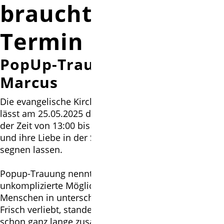
braucht (k)einen
Termin
PopUp-Trauungen in St.
Marcus
Die evangelische Kirche in der Region Burgwedel
lässt am 25.05.2025 die Hochzeitsglocken läuten. In
der Zeit von 13:00 bis 19:00 Uhr können Paare sich
und ihre Liebe in der St. Marcus Kirche in Wettmar
segnen lassen.
Popup-Trauung nennt sich diese spontane,
unkomplizierte Möglichkeit der Trauung, für
Menschen in unterschiedlichen Lebenssituationen:
Frisch verliebt, standesamtliche verheiratet oder
schon ganz lange zusammen, evangelisch, einer