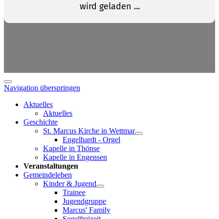
Navigation überspringen
Aktuelles
Aktuelles
Geschichte
St. Marcus Kirche in Wettmar
Engelhardt - Orgel
Kapelle in Thönse
Kapelle in Engensen
Veranstaltungen
Gemeindeleben
Kinder & Jugend
Trainee
Jugendgruppe
Marcus' Family
Segelfreizeit